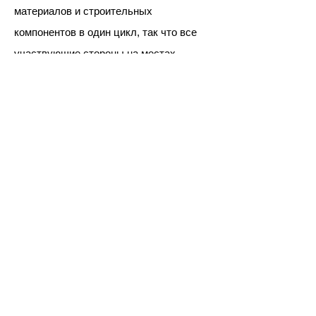
материалов и строительных
компонентов в один цикл, так что все
участвующие стороны на местах
постоянно получают обновленную
информацию о текущих решениях. kr2b
оказывает помощь своим клиентам до
момента завершения проекта и даже
больше, максимально используя
технологию BIM, передавая
администрации объекта подробную
модель, которая может быть очень
полезна для управления зданием в его
активном жизненном цикле.