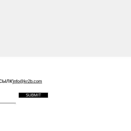
сылку
info@kr2b.com
SUBMIT